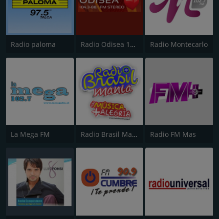
Radio paloma
Radio Odisea 104.3 FM
Radio Montecarlo
La Mega FM
Radio Brasil Mania
Radio FM Mas