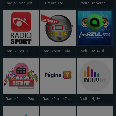
Radio Conquistame
Cumbre FM
Radio Universal Villarrica
Radio Sport Chile
Radio Manantial de Vida
Radio FM Azul 100.5
Radio Fiesta Pop
Radio Punto 7 Osorno
Radio INJUV