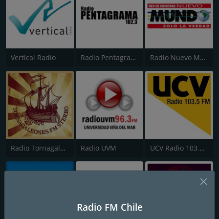
Vertical Radio
Radio Pentagrama 102.3
Radio Nuevo Mundo
Radio Tornagaleones
Radio UVM
UCV Radio 103.5 FM
Radio FM Chile