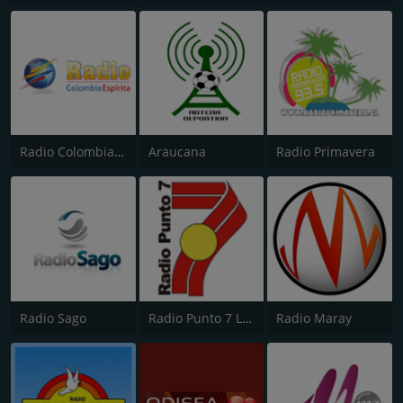
Radio Colombia Espirita
Araucana
Radio Primavera
Radio Sago
Radio Punto 7 Los Ángeles
Radio Maray