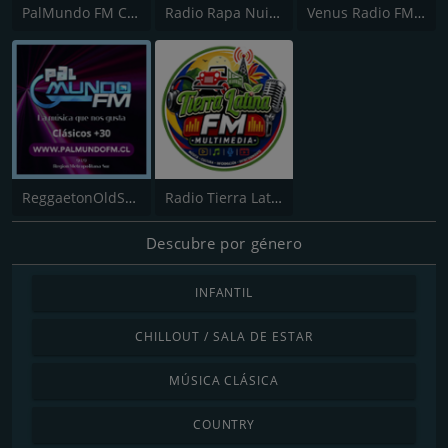
PalMundo FM Chile
Radio Rapa Nui 99.1 FM
Venus Radio FM Chile
ReggaetonOldSchool.CL by PalMundo FM Chile
Radio Tierra Latina
Descubre por género
INFANTIL
CHILLOUT / SALA DE ESTAR
MÚSICA CLÁSICA
COUNTRY