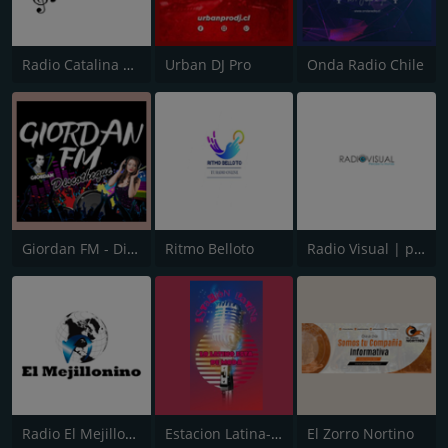
Radio Catalina 89.1 - Coronel
Urban DJ Pro
Onda Radio Chile
Giordan FM - Discotheque
Ritmo Belloto
Radio Visual | percibe tu mundo
Radio El Mejillonino
Estacion Latina-CL
El Zorro Nortino