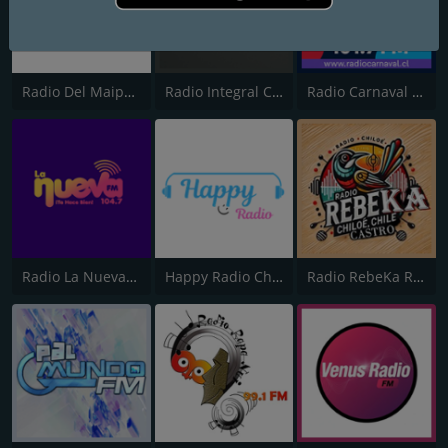
Radio Del Maipo FM
Radio Integral Calama
Radio Carnaval Calama
Radio La Nueva FM
Happy Radio Chile
Radio RebeKa RBK