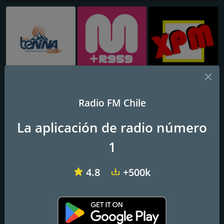
Radio Tenina FM
Más Radio 95.9 FM
XPM Radio
Radio FM Chile
La aplicación de radio número
1
4.8
+500k
Radio La Movida
Radio TropiHits
Radio JAR