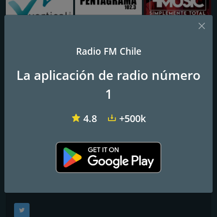
Vertical Radio
Radio Pentagrama 102.3
Radio Fmusic
Radio FM Chile
Radio Sago
La aplicación de radio número
1
Frecuencias FM
4.8
+500k
Osorno
: 94.5 FM
Contactos
Página web:
http://www.radiosago.cl/
Redes sociales