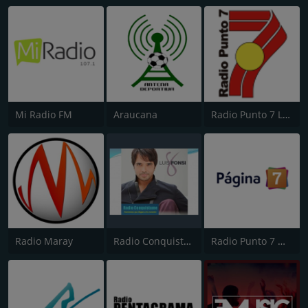
Mi Radio FM
Araucana
Radio Punto 7 Los Ángeles
Radio Maray
Radio Conquistame
Radio Punto 7 Osorno