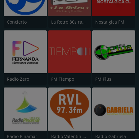
Concierto
La Retro 80s radio
Nostalgica FM
Radio Zero
FM Tiempo
FM Plus
Radio Pinamar
Radio Valentin Letelier (RVL)
Radio Gabriela