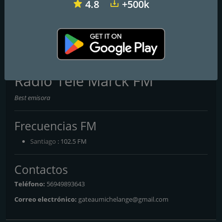
4.8
+500k
Estacion Activa
Patagonia Radio
Buenísima
Radio Tele Marck FM
Best emisora
Frecuencias FM
Santiago
: 102.5 FM
Contactos
Teléfono:
56949893643
Correo electrónico:
gateaumichelange@gmail.com