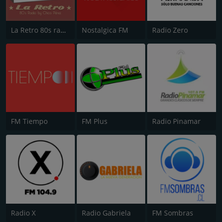
La Retro 80s radio
Nostalgica FM
Radio Zero
FM Tiempo
FM Plus
Radio Pinamar
Radio X
Radio Gabriela
FM Sombras