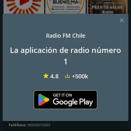
Patagonia Radio
Buenísima
Puerto salsa radio
Radio FM Chile
Radio Destino 1
La aplicación de radio número
70s, 80s y 90s
1
Clásicos de los 70s, 80s y 90s en inglés. Desde Concepción, Chile.
4.8
+500k
Frecuencias FM
Concepción
: Online
Contactos
Página web:
https://radiodestino.cl
Teléfono:
56934973363