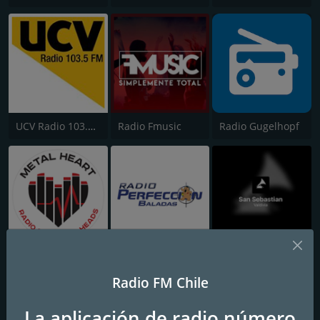
UCV Radio 103.5 FM
Radio Fmusic
Radio Gugelhopf
Metal Heart Radio
Radio Perfección Baladas
San Sebastian
Radio FM Chile
La aplicación de radio número