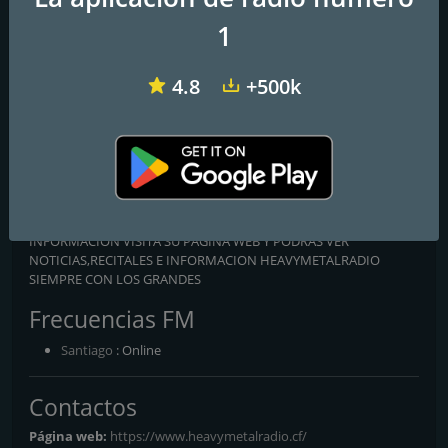
1
4.8
+500k
Radio Estación Arica
Maqui Online Radio
Radio Perfección 80s
Heavy Metal Radio
HEAVYMETALRADIO ENFOCADA A TRANSMITIR MUSICA E
INFORMACION VISITA SU PAGINA WEB Y PODRAS VER
NOTICIAS,RECITALES E INFORMACION HEAVYMETALRADIO
SIEMPRE CON LOS GRANDES
Frecuencias FM
Santiago
: Online
Contactos
Página web:
https://www.heavymetalradio.cf/