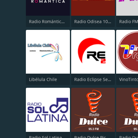
Radio Romántica FM
Radio Odisea 104.3 FM
Radio F
Libélula Chile
Radio Eclipse Señal 2
VinoTint
Radio Sol Latina
Radio Dulce Pichidangui