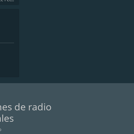
nes de radio
ales
o