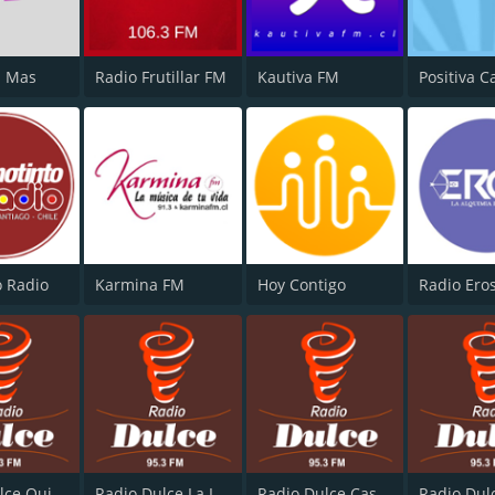
M Mas
Radio Frutillar FM
Kautiva FM
Positiva C
o Radio
Karmina FM
Hoy Contigo
Radio Ero
Radio Dulce Quillota
Radio Dulce La Ligua
Radio Dulce Casablanca