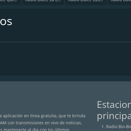
dos
Estacio
princip
 aplicación en línea gratuita, que te brinda
/AM con transmisiones en vivo de noticias,
Radio Bio-Bi
s mantenerte al día con los últimos