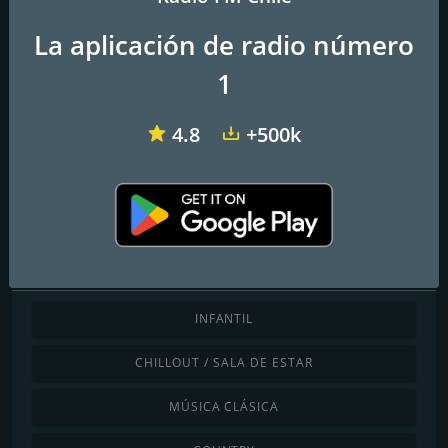
La aplicación de radio número
1
Radio Mesías Renca
Radio Voz Cordillera 107.3 FM
IEKABOD Radio
4.8
+500k
Radio Voz de Amor
Tu mejor compañia
Descubre por género
INFANTIL
CHILLOUT / SALA DE ESTAR
MÚSICA CLÁSICA