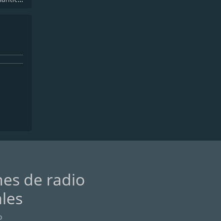
nes de radio
ales
o