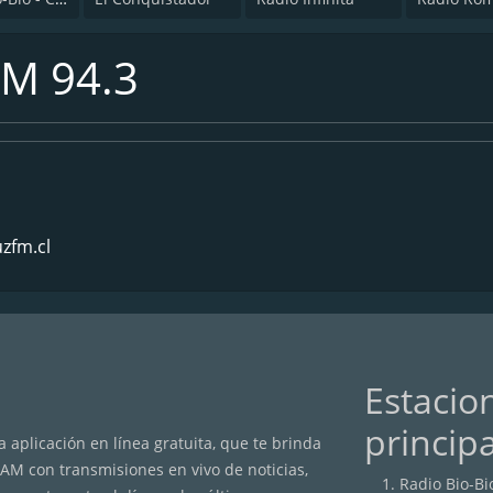
FM 94.3
zfm.cl
Estacio
princip
 aplicación en línea gratuita, que te brinda
/AM con transmisiones en vivo de noticias,
Radio Bio-Bi