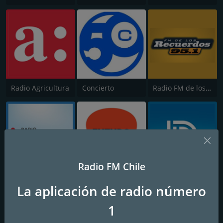
Radio Agricultura
Concierto
Radio FM de los Recuerdos
Radio FM Chile
Rock & Pop
Futuro
Radio Bio-Bio - Concepción
La aplicación de radio número
1