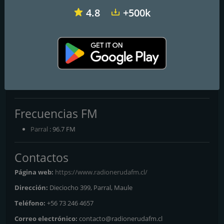
4.8
+500k
El Conquistador
Radio Infinita
Radio Romántica FM
Radio Neruda FM
Frecuencias FM
Parral
: 96.7 FM
Contactos
Página web:
https://www.radionerudafm.cl/
Dirección:
Dieciocho 399, Parral, Maule
Teléfono:
+56 73 246 4657
Correo electrónico:
contacto@radionerudafm.cl