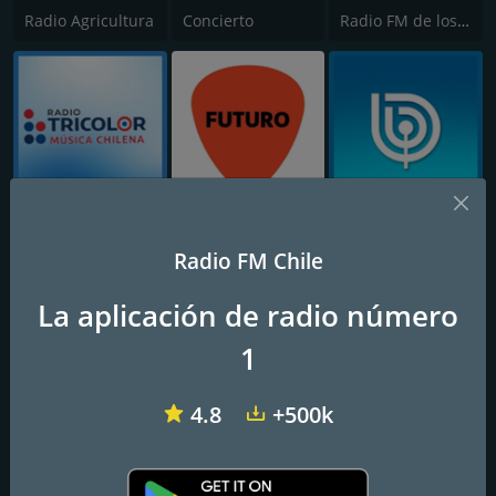
Radio Agricultura
Concierto
Radio FM de los Recuerdos
Rock & Pop
Futuro
Radio Bio-Bio - Concepción
Radio FM Chile
La aplicación de radio número
1
4.8
+500k
El Conquistador
Radio Infinita
Radio Romántica FM