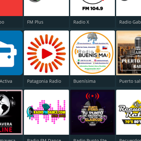
po
FM Plus
Radio X
Radio Gab
Activa
Patagonia Radio
Buenísima
Puerto sal
Radio Primavera Online
Radio FM Dance
Radio Punto Stereo Chile
Recuerdos