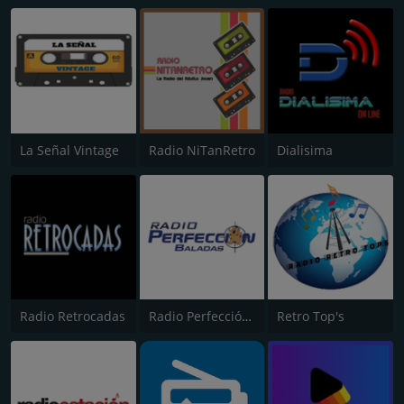
La Señal Vintage
Radio NiTanRetro
Dialisima
Radio Retrocadas
Radio Perfección Baladas
Retro Top's