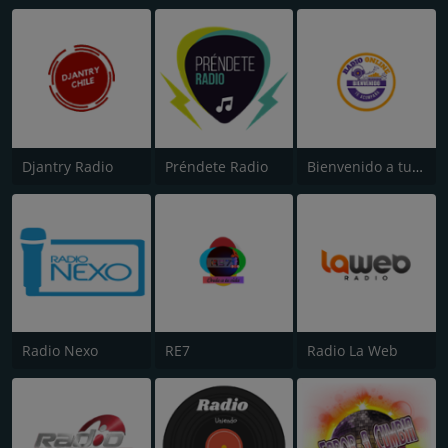
Djantry Radio
Préndete Radio
Bienvenido a tu Radio
Radio Nexo
RE7
Radio La Web