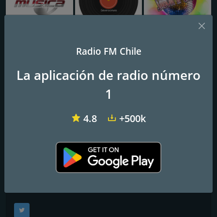
Radio Musica
Valpocity
Sabor a Cumbia
Radio FM Chile
Radio Carnaval San Antonio
La aplicación de radio número
1
Frecuencias FM
4.8
+500k
San Antonio
: 90.5 FM
Contactos
Página web:
http://radiocarnaval.cl/sanantonio/
Redes sociales