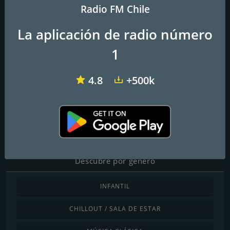
Radio FM Chile
La aplicación de radio número
El Conquistador
Radio Infinita
Radio Romántica FM
1
FM Suite
4.8
+500k
Frecuencias FM
Chillán
: Online
Descubre por género
INFANTIL
CHILLOUT / SALA DE ESTAR