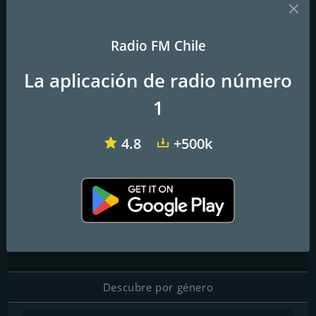
Radio FM Chile
Radio FM de los Recuerdos
Rock & Pop
Futuro
La aplicación de radio número
Favorita Quilpue
1
Desde quilpue al mundo
4.8
+500k
Una radio online desde Quilpué chile .al mundo para todos los
géneros y gustos de la música urbana y cumbia
Contactos
Página web:
http://www.fmradiofavorita.com
Descubre por género