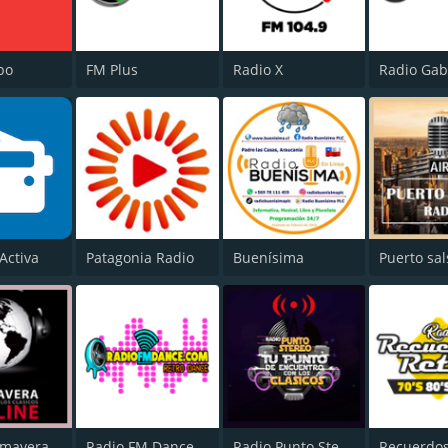
po
FM Plus
Radio X
Radio Gab
Activa
Patagonia Radio
Buenísima
Puerto sal
Radio Primavera Online
Radio FM Dance
Radio Punto Stereo Chile
Recuerdos