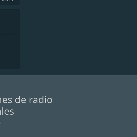
nes de radio
ales
o