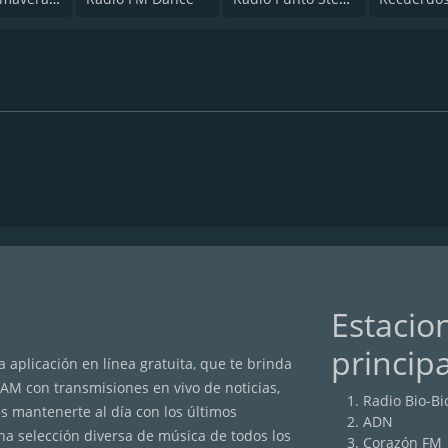
Estacio
princip
 aplicación en línea gratuita, que te brinda
/AM con transmisiones en vivo de noticias,
Radio Bio-Bi
s mantenerte al día con los últimos
ADN
na selección diversa de música de todos los
Corazón FM