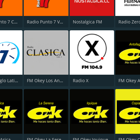
Radio Punto 7 Concepción
Radio Punto 7 Valparaíso
Nostalgica FM
Radio Zer
Radio Anglo Latina
FM Okey Los Andes
Radio X
Arica
FM Okey La Serena
FM Okey Iquique
FM Okey 