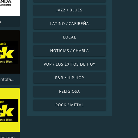
JAZZ / BLUES
o
LATINO / CARIBEÑA
LOCAL
NOTICIAS / CHARLA
POP / LOS ÉXITOS DE HOY
R&B / HIP HOP
FM Okey Antofagasta
RELIGIOSA
ROCK / METAL
Copiapó