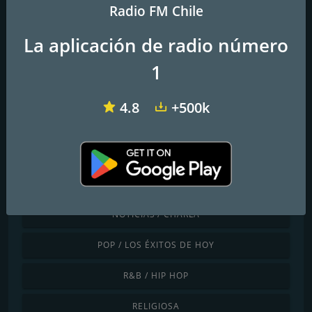
Radio FM Chile
COUNTRY
La aplicación de radio número
DANCE / ELECTRÓNICA
1
INTERNACIONAL
4.8
+500k
JAZZ / BLUES
LATINO / CARIBEÑA
LOCAL
NOTICIAS / CHARLA
POP / LOS ÉXITOS DE HOY
R&B / HIP HOP
RELIGIOSA